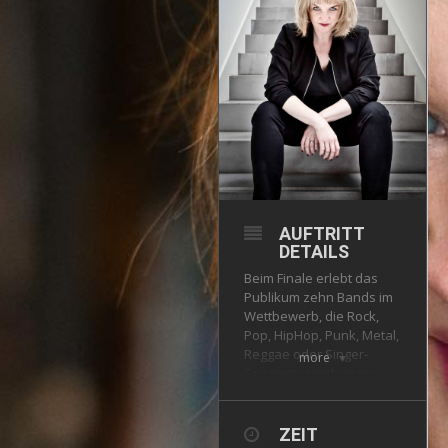
AUFTRITT
DETAILS
Beim Finale erlebt das
Publikum zehn Bands im
Wettbewerb, die Rock,
Pop, HipHop, Punk, Metal,
Reggae oder Singer-
more
Songwriter mitbringen –
nur eben auf Platt. Für die
Musiker*innen, das
Publikum und auch die
ZEIT