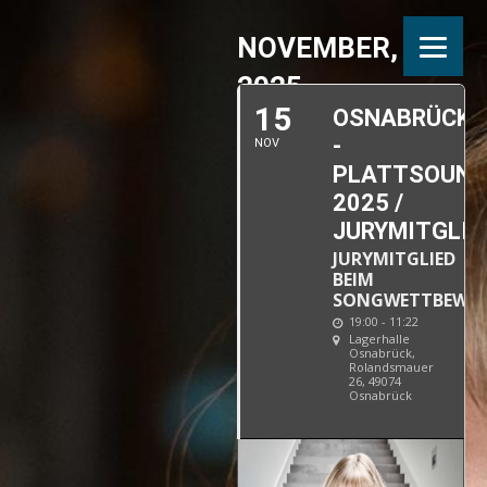
NOVEMBER,
2025
15
OSNABRÜCK
-
NOV
PLATTSOUND
2025 /
JURYMITGLIE
JURYMITGLIED
BEIM
SONGWETTBEWE
19:00 - 11:22
Lagerhalle
Osnabrück
,
Rolandsmauer
26, 49074
Osnabrück