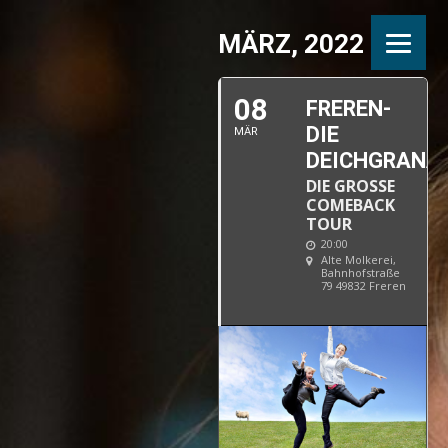
MÄRZ, 2022
08
FREREN-
DIE
MÄR
DEICHGRANA
DIE GROSSE C
OMEBACK T
OUR
20:00
Alte Molkerei
,
Bahnhofstraße
79 49832 Freren