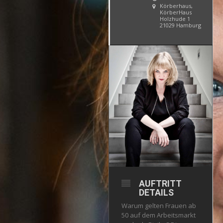
Körberhaus
,
KörberHaus
Holzhude 1
21029 Hamburg
AUFTRITT
DETAILS
Warum gelten Frauen ab
50 auf dem Arbeitsmarkt