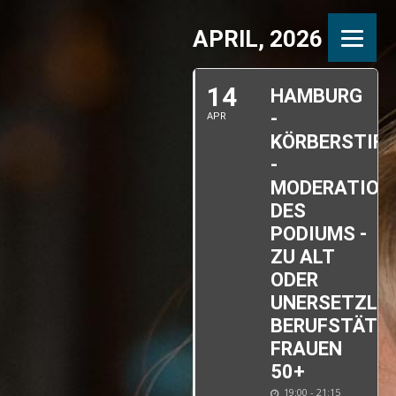
APRIL, 2026
14
HAMBURG
-
APR
KÖRBERSTIF
-
MODERATION
DES
PODIUMS -
ZU ALT
ODER
UNERSETZLI
BERUFSTÄTI
FRAUEN
50+
19:00 - 21:15