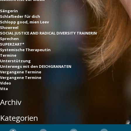
Sängerin
Schlaflieder für dich
Schlopp good, mien Leev
Showreel
SOCIAL JUSTICE AND RADICAL DIVERSITY TRAINERIN
Sprechen
SUPERZART*
Systemische Therapeutin
Termine
Unterstützung
Unterwegs mit den DEICHGRANATEN
Vergangene Termine
Vergangene Termine
Video
Vita
Archiv
Kategorien