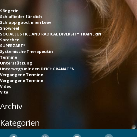
Sängerin
Schlaflieder für dich
Schlopp good, mien Leev
Showreel
SOCIAL JUSTICE AND RADICAL DIVERSITY TRAINERIN
Sprechen
SUPERZART*
Systemische Therapeutin
Termine
Unterstützung
Unterwegs mit den DEICHGRANATEN
Vergangene Termine
Vergangene Termine
Video
Vita
Archiv
Kategorien
Keine Kategorien